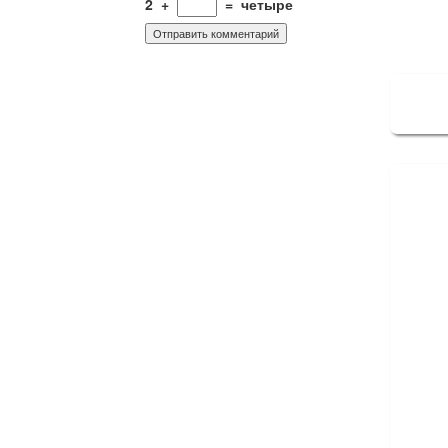
2
+
=
четыре