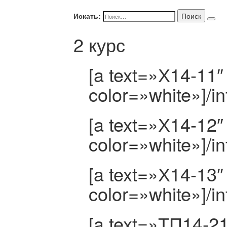
Искать:
Поиск
2 курс
[a text=»Х14-11″
color=»white»]/in
[a text=»Х14-12″
color=»white»]/in
[a text=»Х14-13″
color=»white»]/in
[a text=»ТП14-21