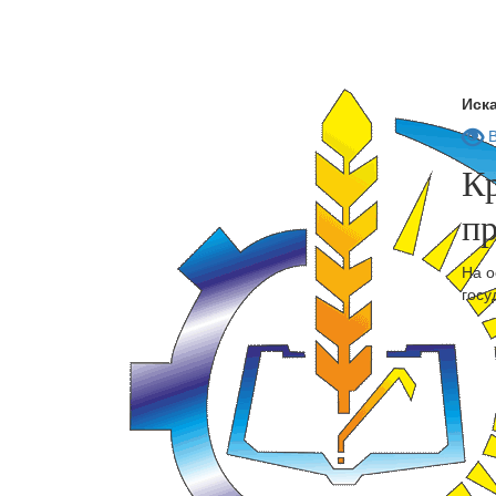
Иска
В
К
п
На о
госу