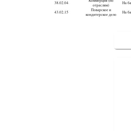
Коммерция (по
38.02.04
На ба
отраслям)
Поварское и
43.02.15
На ба
кондитерское дело