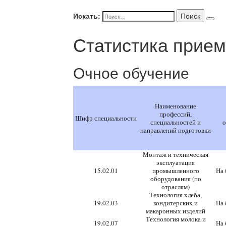
Искать:
Поиск
Статистика прием
Очное обучение
Наименование
профессий,
Шифр специальности
специальностей и
о
направлений подготовки
Монтаж и техническая
эксплуатация
15.02.01
промышленного
На 
оборудования (по
отраслям)
Технология хлеба,
19.02.03
кондитерских и
На 
макаронных изделий
Технология молока и
19.02.07
На 