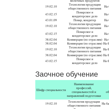
молочных продуктов
Технология продукции
19.02.10
На 
общественного питания
Поварское и
43.02.15
На 
кондитерское дело
43.01.09
Повар, кондитер
На 
Технология продукции
19.02.10
На 
общественного питания
Поварское и
43.02.15
На 
кондитерское дело
38.02.04
Коммерция (по отраслям)
На 
38.02.04
Коммерция (по отраслям)
На б
Технология продукции
19.02.10
На б
общественного питания
38.02.04
Коммерция (по отраслям)
На б
Поварское и
43.02.15
На б
кондитерское дело
Заочное обучение
Наименование
профессий,
Шифр специальности
специальностей и
об
направлений подготовки
Технология продукции
19.02.10
На ба
общественного питания