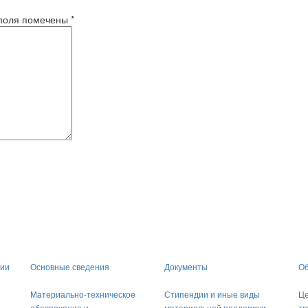
поля помечены
*
ции
Основные сведения
Документы
Об
Материально-техническое
Стипендии и иные виды
Це
обеспечение и
материальной поддержки
тр