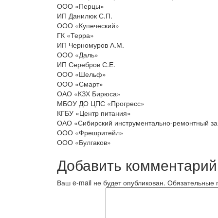
ООО «Перцы»
ИП Данилюк С.П.
ООО «Купеческий»
ГК «Терра»
ИП Черномуров А.М.
ООО «Даль»
ИП Серебров С.Е.
ООО «Шельф»
ООО «Смарт»
ОАО «КЗХ Бирюса»
МБОУ ДО ЦПС «Прогресс»
КГБУ «Центр питания»
ОАО «Сибирский инструментально-ремонтный за
ООО «Фрешритейл»
ООО «Булгаков»
Добавить комментарий
Ваш e-mail не будет опубликован.
Обязательные 