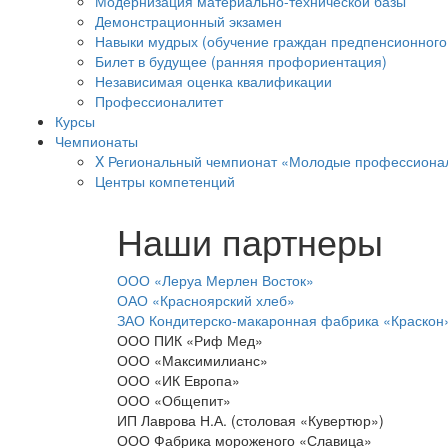
Модернизация материально-технической базы
Демонстрационный экзамен
Навыки мудрых (обучение граждан предпенсионного 
Билет в будущее (ранняя профориентация)
Независимая оценка квалификации
Профессионалитет
Курсы
Чемпионаты
X Региональный чемпионат «Молодые профессиона
Центры компетенций
Наши партнеры
ООО «Леруа Мерлен Восток»
ОАО «Красноярский хлеб»
ЗАО Кондитерско-макаронная фабрика «Краскон
ООО ПИК «Риф Мед»
ООО «Максимилианс»
ООО «ИК Европа»
ООО «Общепит»
ИП Лаврова Н.А. (столовая «Кувертюр»)
ООО Фабрика мороженого «Славица»