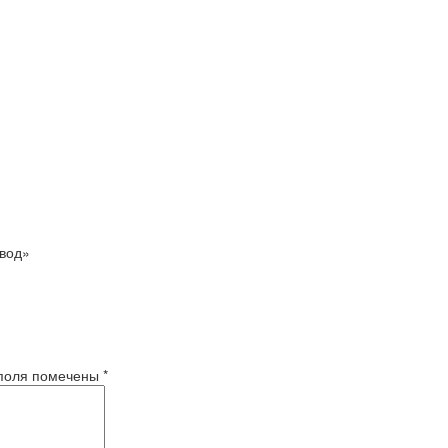
вод»
поля помечены
*