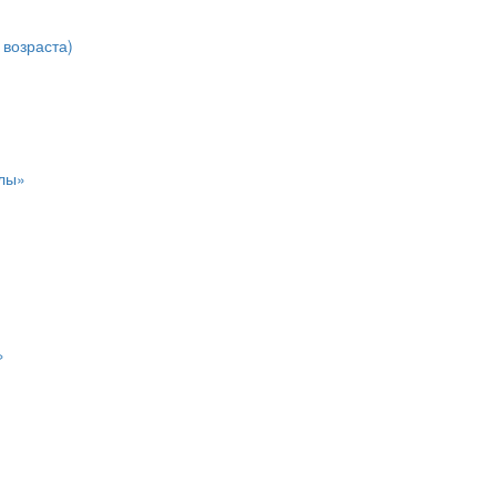
возраста)
лы»
»