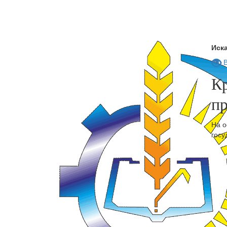
Иска
В
К
п
На о
госу